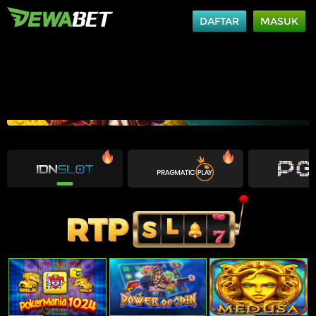
DAFTAR
MASUK