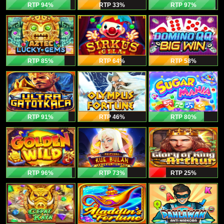
RTP 94
%
RTP 33
%
RTP 97
%
RTP 85
%
RTP 64
%
RTP 58
%
RTP 91
%
RTP 46
%
RTP 80
%
RTP 96
%
RTP 73
%
RTP 25
%